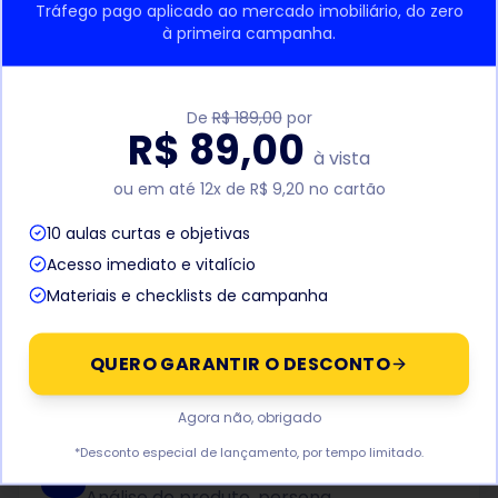
Tráfego pago aplicado ao mercado imobiliário, do zero
campanhas, não apenas métricas de vaidade.
à primeira campanha.
De
R$ 189,00
por
Operação de mídia estruturada
R$ 89,00
à vista
Processos, governança e rotina de otimização para
sustentar a operação de aquisição ao longo do
ou em até 12x de R$ 9,20 no cartão
tempo.
10 aulas curtas e objetivas
Acesso imediato e vitalício
Materiais e checklists de campanha
QUERO GARANTIR O DESCONTO
Como trabalhamos
Agora não, obrigado
*Desconto especial de lançamento, por tempo limitado.
Diagnóstico
1
Análise do produto, persona,