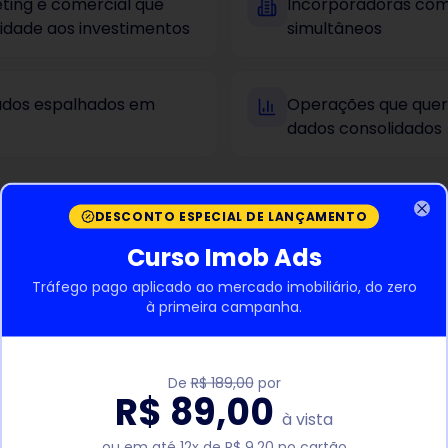
ting e comercial que
Incorporadoras com
lidade aos investimentos
simultâneos
dados espalhados em
Operações que quer
dados consolidados
DESCONTO ESPECIAL DE LANÇAMENTO
Clo
Curso Imob Ads
Tráfego pago aplicado ao mercado imobiliário, do zero
esolvemos
à primeira campanha.
ais e CRM
Pouca visibilidade d
De
R$ 189,00
por
R$ 89,00
performance por 
à vista
ou em até 12x de R$ 9,20 no cartão