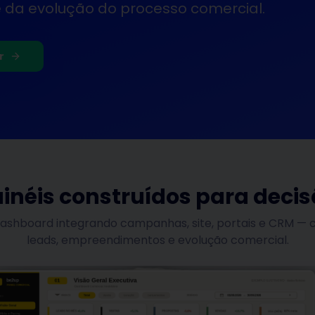
da evolução do processo comercial.
r
inéis construídos para deci
dashboard integrando campanhas, site, portais e CRM — c
leads, empreendimentos e evolução comercial.