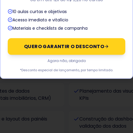
r gargalos no processo
Marketing e comerc
10 aulas curtas e objetivas
diferentes
Acesso imediato e vitalício
Materiais e checklists de campanha
QUERO GARANTIR O DESCONTO
Agora não, obrigado
cluído
*Desconto especial de lançamento, por tempo limitado.
tes de dados
Planejamento das visua
tais imobiliários, CRM)
KPIs
e layout dos painéis
Construção do dashboa
validação dos dados