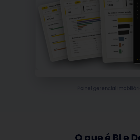
Painel gerencial imobiliár
O que é
BI e 