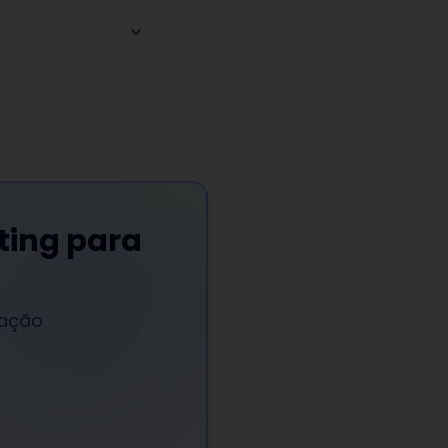
ting para
ração