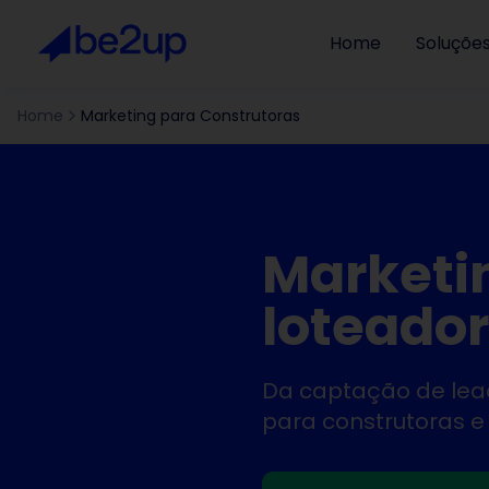
Home
Soluçõe
Home
Marketing para Construtoras
Marketin
loteado
Da captação de lea
para construtoras e