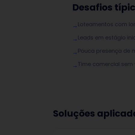
Desafios típi
Loteamentos com lon
→
Leads em estágio in
→
Pouca presença de m
→
Time comercial sem vi
→
Soluções aplicad