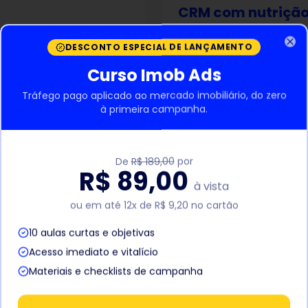
CRM com nutrição
geting preciso.
Funil adaptado ao ciclo
DESCONTO ESPECIAL DE LANÇAMENTO
Clo
Ver serviço
Curso Imob Ads
Tráfego pago aplicado ao mercado imobiliário, do zero
à primeira campanha.
imento
Dashboards de pip
e vida do produto.
Acompanhamento de pi
De
R$ 189,00
por
R$ 89,00
Ver serviço
à vista
ou em até 12x de R$ 9,20 no cartão
10 aulas curtas e objetivas
Acesso imediato e vitalício
Materiais e checklists de campanha
esperados