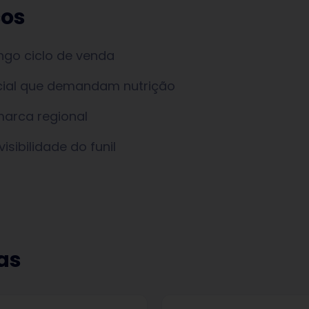
cos
go ciclo de venda
icial que demandam nutrição
arca regional
sibilidade do funil
as