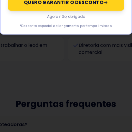
QUERO GARANTIR O DESCONTO
Agora não, obrigado
companhado de forma
Marca com presença c
*Desconto especial de lançamento, por tempo limitado.
 trabalhar o lead em
Diretoria com mais visib
comercial
Perguntas frequentes
oteadoras?