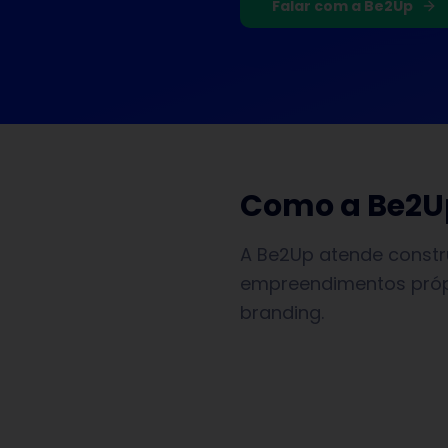
Falar com a Be2Up
Como a Be2U
A Be2Up atende constr
empreendimentos própr
branding.