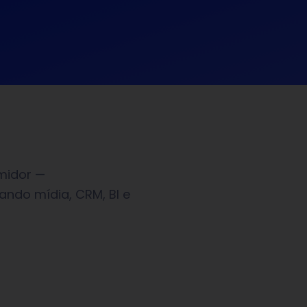
midor —
ndo mídia, CRM, BI e