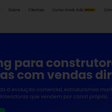
s
Sobre
Clientes
Curso Imob Ads
Con
NOVO
g para construtor
ras com vendas di
ds à evolução comercial, estruturamos mar
 loteadoras que vendem por canal próprio.