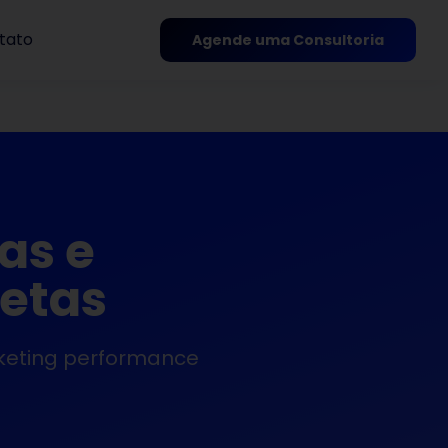
tato
Agende uma Consultoria
as e
retas
keting performance