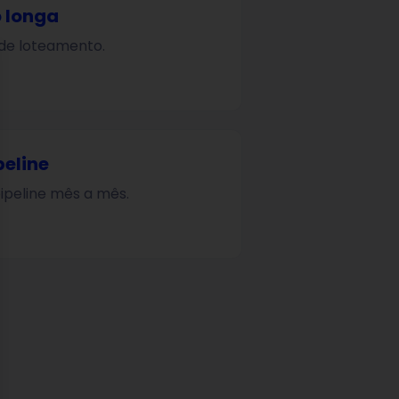
 longa
 de loteamento.
se
eline
peline mês a mês.