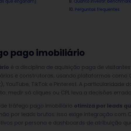
 as que enganam)
Quanto investir: benchmar
Perguntas frequentes
go pago imobiliário
ário
é a disciplina de aquisição paga de visitantes
liárias e construtoras, usando plataformas como
 YouTube, TikTok e Pinterest. A particularidade do
lto: medir só cliques ou CPL leva a decisões errada
e tráfego pago imobiliário
otimiza por leads qu
 não por leads brutos. Isso exige integração com 
iativos por persona e dashboards de atribuição qu