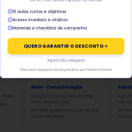
10 aulas curtas e objetivas
Acesso imediato e vitalício
Materiais e checklists de campanha
dentro do funil imobiliário
QUERO GARANTIR O DESCONTO
mobiliário pede uma combinação diferente de canal
Agora não, obrigado
*Desconto especial de lançamento, por tempo limitado.
Meio · Consideração
Fundo
, PMax
Google Pesquisa, remarketing
Remark
Meta, e-mail/CRM
por ma
usto
KPI: lead qualificado, taxa de SDR,
KPI: vi
visita agendada.
contra