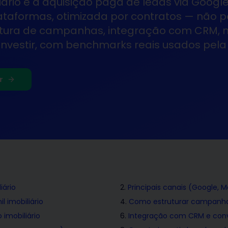
ário é a aquisição paga de leads via Google
taformas, otimizada por contratos — não por
rutura de campanhas, integração com CRM, 
nvestir, com benchmarks reais usados pela
r
iário
Principais canais (Google, 
l imobiliário
Como estruturar campanha
 imobiliário
Integração com CRM e conv