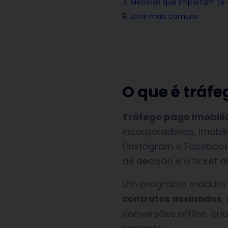
Métricas que importam (e
Erros mais comuns
O que é tráfe
Tráfego pago imobili
incorporadoras, imobi
(Instagram e Facebook),
de decisão e o ticket a
Um programa maduro d
contratos assinados
,
conversões offline, cr