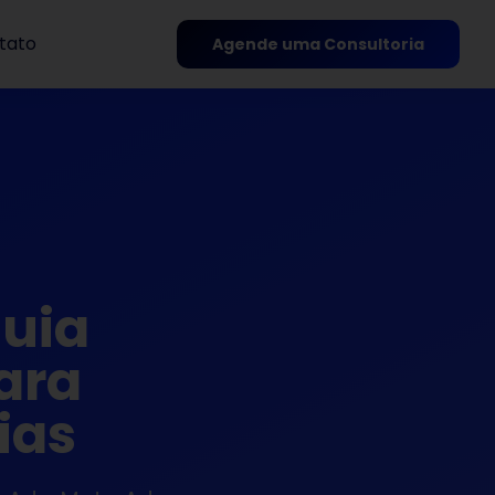
tato
Agende uma Consultoria
guia
ara
ias