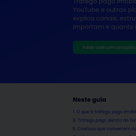
Tráfego pago imobili
YouTube e outras pla
explica canais, est
importam e quanto i
Falar com um consulto
Neste guia
O que é tráfego pago imobil
Tráfego pago dentro do funi
Criativos que convertem no