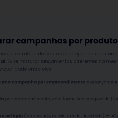
urar campanhas por produto
rias, a estrutura de contas e campanhas costum
nal
. Evite misturar lançamentos diferentes na m
 qualidade entre eles.
, uma campanha por empreendimento
nos lançamento
da
por empreendimento, com formulário enriquecido (ren
 e estágio
(interessado, considerando, decidindo) — não