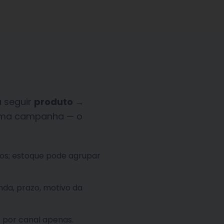
a seguir
produto →
esma campanha — o
s; estoque pode agrupar
da, prazo, motivo da
 por canal apenas.