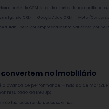
rios
a partir do CRM: listas de clientes, leads qualificados,
ivas
ligando CRM → Google Ads e CRM → Meta (Conversion
 modular
: 1 hero por empreendimento, variações por pers
 convertem no imobiliário
ivo é alavanca de performance — não só de marca.
or resultado da Be2Up:
am de fachadas renderizadas sozinhas.