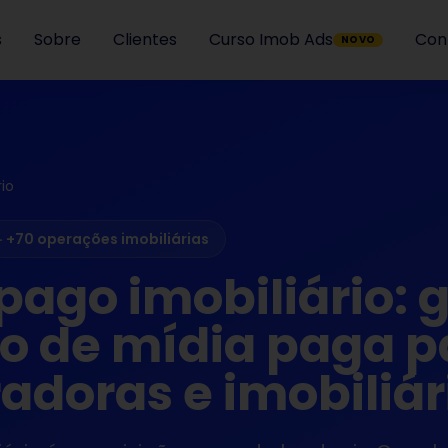
s
Sobre
Clientes
Curso Imob Ads
Con
NOVO
io
· +70 operações imobiliárias
pago imobiliário: 
o de mídia paga p
adoras e imobiliár