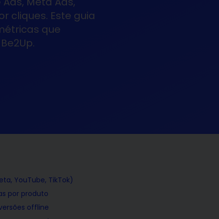
 Ads, Meta Ads,
 cliques. Este guia
métricas que
 Be2Up.
Meta, YouTube, TikTok)
s por produto
ersões offline