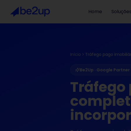
Home
Soluçõe
Início
Tráfego pago imobiliár
Be2Up · Google Partner 
Tráfego 
complet
incorpor