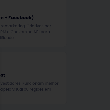
am + Facebook)
emarketing. Criativos por
CRM e Conversion API para
ificado.
se
est
investidores. Funcionam melhor
apelo visual ou regiões em