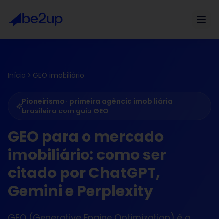
Início
GEO imobiliário
Pioneirismo · primeira agência imobiliária
brasileira com guia GEO
GEO para o mercado
imobiliário: como ser
citado por ChatGPT,
Gemini e Perplexity
GEO (Generative Engine Optimization) é a